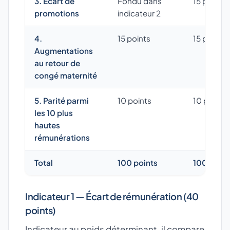
3. Écart de
Fondu dans
15 points
promotions
indicateur 2
4.
15 points
15 points
Augmentations
au retour de
congé maternité
5. Parité parmi
10 points
10 points
les 10 plus
hautes
rémunérations
Total
100 points
100 point
Indicateur 1 — Écart de rémunération (40
points)
Indicateur au poids déterminant, il compare