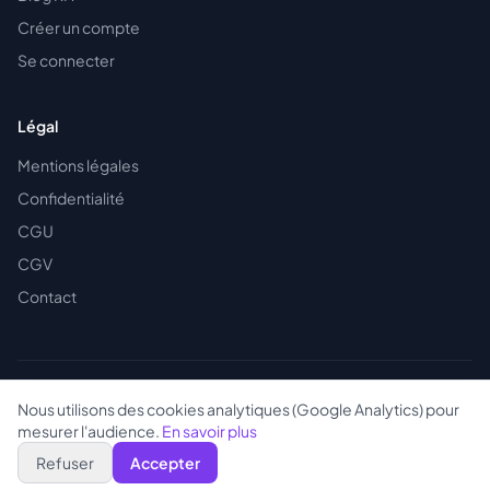
Créer un compte
Se connecter
Légal
Mentions légales
Confidentialité
CGU
CGV
Contact
© 2026 CV Parfait — Tous droits réservés · SIRET 93520481600013
Nous utilisons des cookies analytiques (Google Analytics) pour
RGPD
France
mesurer l'audience.
En savoir plus
Refuser
Accepter