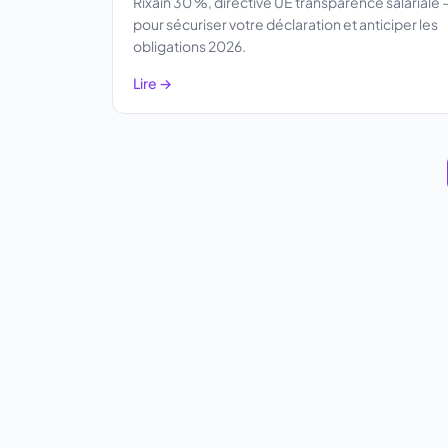
Rixain 30 %, directive UE transparence salariale
pour sécuriser votre déclaration et anticiper les
obligations 2026.
Lire →