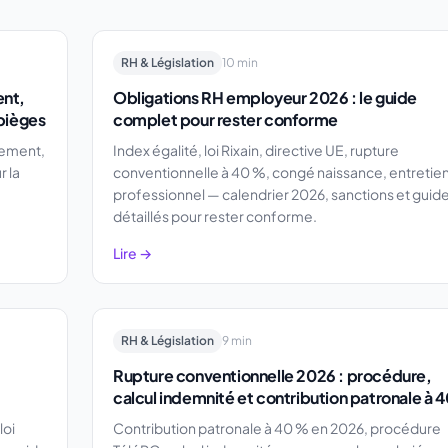
RH & Législation
10 min
ent,
Obligations RH employeur 2026 : le guide
 pièges
complet pour rester conforme
lement,
Index égalité, loi Rixain, directive UE, rupture
r la
conventionnelle à 40 %, congé naissance, entretie
professionnel — calendrier 2026, sanctions et guid
détaillés pour rester conforme.
Lire →
RH & Législation
9 min
Rupture conventionnelle 2026 : procédure,
calcul indemnité et contribution patronale à 
loi
Contribution patronale à 40 % en 2026, procédure