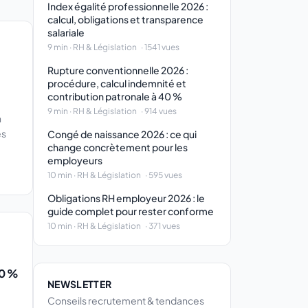
Index égalité professionnelle 2026 :
calcul, obligations et transparence
salariale
9 min · RH & Législation
· 1541 vues
Rupture conventionnelle 2026 :
procédure, calcul indemnité et
contribution patronale à 40 %
9 min · RH & Législation
· 914 vues
n
es
Congé de naissance 2026 : ce qui
change concrètement pour les
employeurs
10 min · RH & Législation
· 595 vues
Obligations RH employeur 2026 : le
guide complet pour rester conforme
10 min · RH & Législation
· 371 vues
40 %
NEWSLETTER
Conseils recrutement & tendances